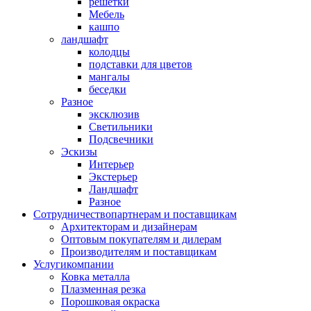
решетки
Мебель
кашпо
ландшафт
колодцы
подставки для цветов
мангалы
беседки
Разное
эксклюзив
Светильники
Подсвечники
Эскизы
Интерьер
Экстерьер
Ландшафт
Разное
Сотрудничество
партнерам и поставщикам
Архитекторам и дизайнерам
Оптовым покупателям и дилерам
Производителям и поставщикам
Услуги
компании
Ковка металла
Плазменная резка
Порошковая окраска