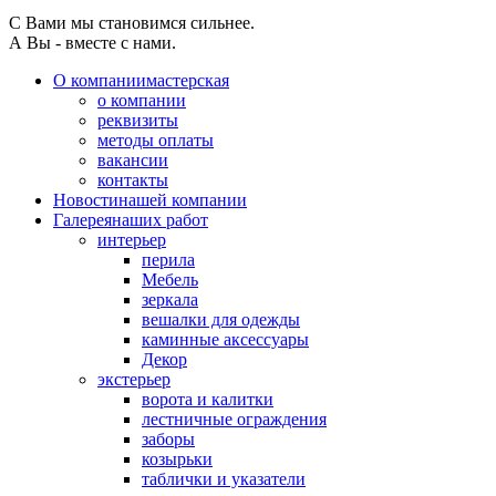
С Вами мы становимся сильнее.
А Вы - вместе с нами.
О компании
мастерская
о компании
реквизиты
методы оплаты
вакансии
контакты
Новости
нашей компании
Галерея
наших работ
интерьер
перила
Мебель
зеркала
вешалки для одежды
каминные аксессуары
Декор
экстерьер
ворота и калитки
лестничные ограждения
заборы
козырьки
таблички и указатели