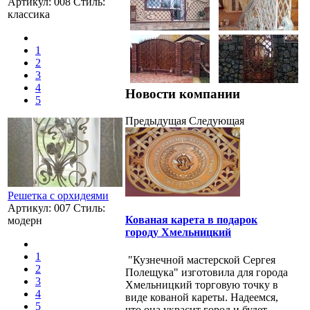
Артикул: 008 Стиль:
классика
1
2
3
4
Новости компании
5
Предыдущая
Следующая
Решетка с орхидеями
Артикул: 007 Стиль:
Кованая карета в подарок
модерн
городу Хмельницкий
1
"Кузнечной мастерской Сергея
2
Полещука" изготовила для города
3
Хмельницкий торговую точку в
4
виде кованой кареты. Надеемся,
5
что она украсит город и будет