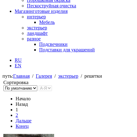
Порошковая окраска
Пескоструйная очистка
Магазин
готовые изделия
интерьер
Мебель
экстерьер
ландшафт
разное
Подсвечники
Подставки для украшений
RU
EN
путь:
Главная
/
Галерея
/
экстерьер
/
решетки
Сортировка
Начало
Назад
1
2
Дальше
Конец