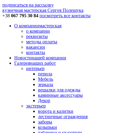
подписаться на рассылку
кузнечная мастерская
Сергея Полещука
+38
067 795 30 84
посмотреть все контакты
О компании
мастерская
о компании
реквизиты
методы оплаты
вакансии
контакты
Новости
нашей компании
Галерея
наших работ
интерьер
перила
Мебель
зеркала
вешалки для одежды
каминные аксессуары
Декор
экстерьер
ворота и калитки
лестничные ограждения
заборы
козырьки
таблички и указатели