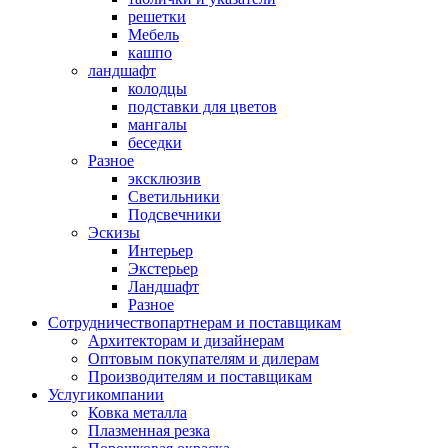
решетки
Мебель
кашпо
ландшафт
колодцы
подставки для цветов
мангалы
беседки
Разное
эксклюзив
Светильники
Подсвечники
Эскизы
Интерьер
Экстерьер
Ландшафт
Разное
Сотрудничество
партнерам и поставщикам
Архитекторам и дизайнерам
Оптовым покупателям и дилерам
Производителям и поставщикам
Услуги
компании
Ковка металла
Плазменная резка