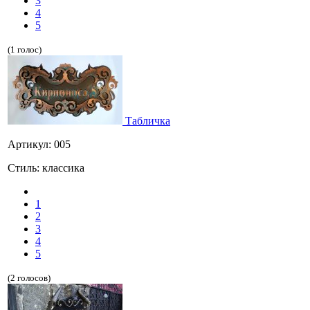
3
4
5
(1 голос)
Табличка
Артикул: 005
Стиль: классика
1
2
3
4
5
(2 голосов)