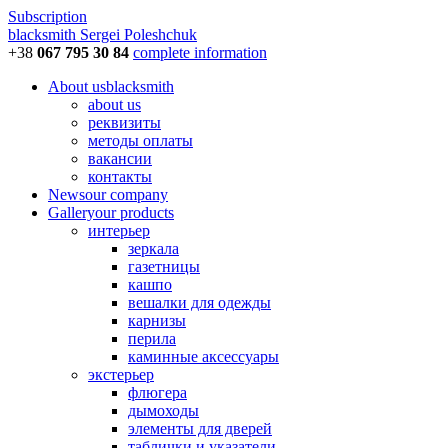
Subscription
blacksmith
Sergei Poleshchuk
+38
067 795 30 84
complete information
About us
blacksmith
about us
реквизиты
методы оплаты
вакансии
контакты
News
our company
Gallery
our products
интерьер
зеркала
газетницы
кашпо
вешалки для одежды
карнизы
перила
каминные аксессуары
экстерьер
флюгера
дымоходы
элементы для дверей
таблички и указатели