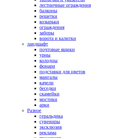
лестничные ограждения
балконы
решетки
козырьки
ограждения
заборы
ворота и калитки
ландшафт
почтовые ящики
урны
колодцы
фонари
подставки для цветов
мангалы
качели
беседки
скамейки
мостики
арки
Разное
геральдика
сувениры
эксклюзив
реклама