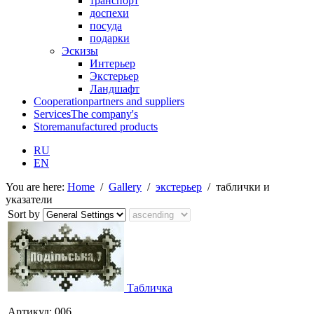
транспорт
доспехи
посуда
подарки
Эскизы
Интерьер
Экстерьер
Ландшафт
Cooperation
partners and suppliers
Services
The company's
Store
manufactured products
RU
EN
You are here:
Home
/
Gallery
/
экстерьер
/
таблички и
указатели
Sort by
Табличка
Артикул: 006