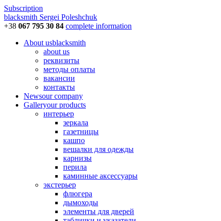
Subscription
blacksmith
Sergei Poleshchuk
+38
067 795 30 84
complete information
About us
blacksmith
about us
реквизиты
методы оплаты
вакансии
контакты
News
our company
Gallery
our products
интерьер
зеркала
газетницы
кашпо
вешалки для одежды
карнизы
перила
каминные аксессуары
экстерьер
флюгера
дымоходы
элементы для дверей
таблички и указатели