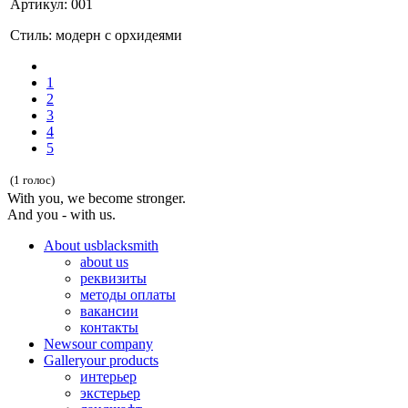
Артикул: 001
Стиль: модерн с орхидеями
1
2
3
4
5
(1 голос)
With you, we become stronger.
And you - with us.
About us
blacksmith
about us
реквизиты
методы оплаты
вакансии
контакты
News
our company
Gallery
our products
интерьер
экстерьер