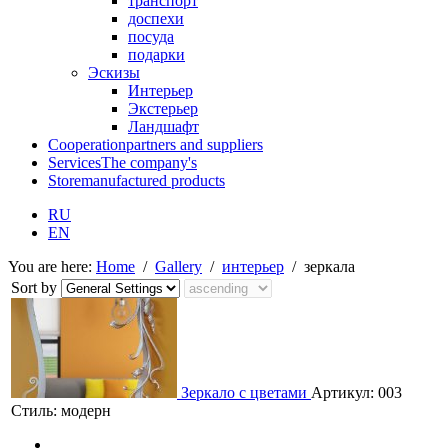
транспорт
доспехи
посуда
подарки
Эскизы
Интерьер
Экстерьер
Ландшафт
Cooperation
partners and suppliers
Services
The company's
Store
manufactured products
RU
EN
You are here:
Home
/
Gallery
/
интерьер
/
зеркала
Sort by
Зеркало с цветами
Артикул: 003
Стиль: модерн