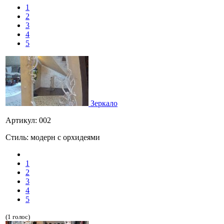
1
2
3
4
5
Зеркало
Артикул: 002
Стиль: модерн с орхидеями
1
2
3
4
5
(1 голос)