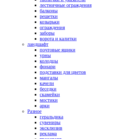
лестничные ограждения
балконы
решетки
козырьки
ограждения
заборы
ворота и калитки
ландшафт
почтовые ящики
урны
колодцы
фонари
подставки для цветов
мангалы
качели
беседки
скамейки
мостики
арки
Разное
геральдика
сувениры
эксклюзив
реклама