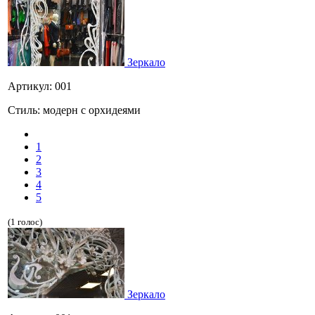
Зеркало
Артикул: 001
Стиль: модерн с орхидеями
1
2
3
4
5
(1 голос)
Зеркало