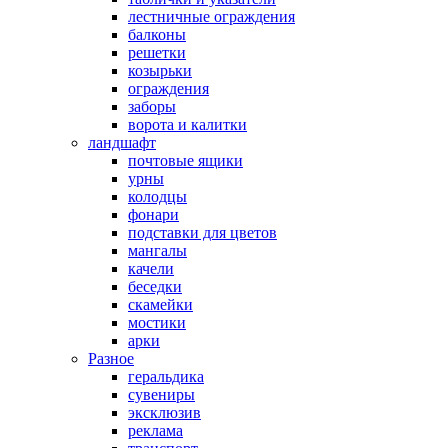
лестничные ограждения
балконы
решетки
козырьки
ограждения
заборы
ворота и калитки
ландшафт
почтовые ящики
урны
колодцы
фонари
подставки для цветов
мангалы
качели
беседки
скамейки
мостики
арки
Разное
геральдика
сувениры
эксклюзив
реклама