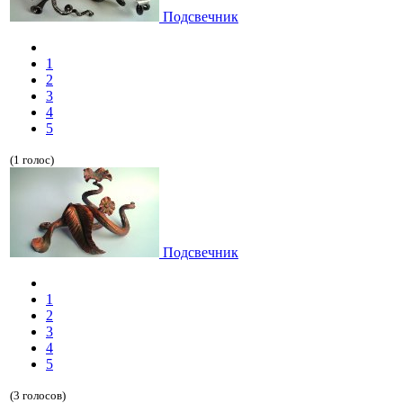
Подсвечник
1
2
3
4
5
(1 голос)
Подсвечник
1
2
3
4
5
(3 голосов)