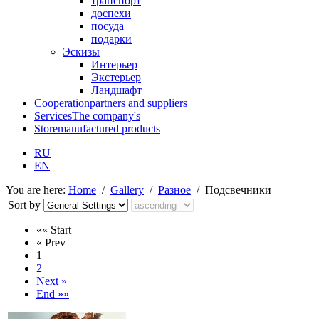
транспорт
доспехи
посуда
подарки
Эскизы
Интерьер
Экстерьер
Ландшафт
Cooperation
partners and suppliers
Services
The company's
Store
manufactured products
RU
EN
You are here:
Home
/
Gallery
/
Разное
/
Подсвечники
Sort by
«« Start
« Prev
1
2
Next »
End »»