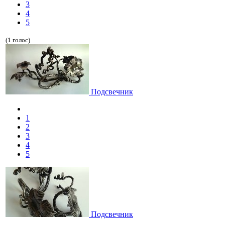
3
4
5
(1 голос)
Подсвечник
1
2
3
4
5
Подсвечник