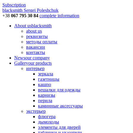
Subscription
blacksmith
Sergei Poleshchuk
+38
067 795 30 84
complete information
About us
blacksmith
about us
реквизиты
методы оплаты
вакансии
контакты
News
our company
Gallery
our products
интерьер
зеркала
газетницы
кашпо
вешалки для одежды
карнизы
перила
каминные аксессуары
экстерьер
флюгера
дымоходы
элементы для дверей
таблички и указатели